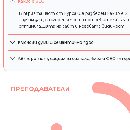
Какво е SEO
Свързване на SEO със социалните мрежи
Ще се запознаем със стратегии за комбиниране
В първата част от курса ще разберем какво е S
блога си за по-добра видимост.
научим защо намерението на потребителя (search
оптимизацията на сайт и неговата видимост.
Ключови думи и семантично ядро
Авторитет, социални сигнали, блог и GEO (търс
ПРЕПОДАВАТЕЛИ