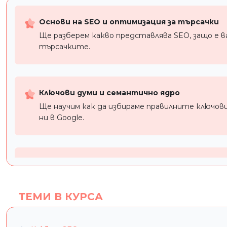
Основи на SEO и оптимизация за търсачки
Ще разберем какво представлява SEO, защо е ва
търсачките.
Ключови думи и семантично ядро
Ще научим как да избираме правилните ключови
ни в Google.
On-page, Technical и Off-page оптимизация
Ще усвоим техники за подобряване на съдържан
оптимизация за търсачки.
ТЕМИ В КУРСА