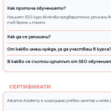
Как протича обучението?
Нашият SEO курс включва предварително записани вид
теб време и темпо.
Как да се запишеш?
От какво имаш нужда, за да участваш в курса
В какво се състои изпитът от SEO обучение
СЕРТИФИКАТИ
Advance Academy е лицензиран учебен център и може 