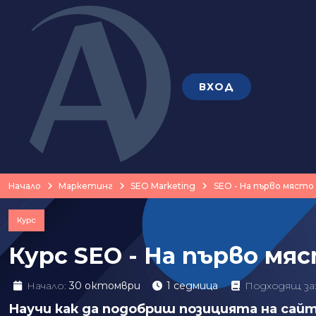
ВХОД
Начало
Маркетинг
SEO Marketing
SEO - На първо място
Курс
Курс SEO - На първо мяс
Начало:
30 октомври
1 седмица
Подходящ за
Научи как да подобриш позицията на сайт