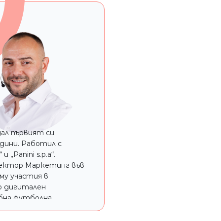
дал първият си
дини. Работил с
 „Panini s.p.a“.
ректор Маркетинг във
му участия в
по дигитален
бна футболна
 Настоящ директор
лон на американски