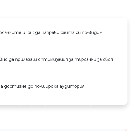
сачките и как да направи сайта си по-видим
вно да прилагаш оптимизация за търсачки за своя
да достигне до по-широка аудитория.
редимство за всеки клиент, търсещ добре