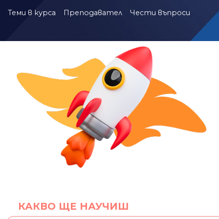
Теми в курса
Преподавател
Чести въпроси
КАКВО ЩЕ НАУЧИШ