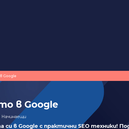
 в Google
то в Google
:
Начинаещи
а си в Google с практични SEO техники! По