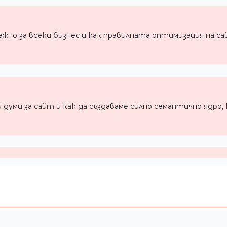
жно за всеки бизнес и как правилната оптимизация на сай
 думи за сайт и как да създаваме силно семантично ядр
ието, техническите аспекти на сайта и външните връзки