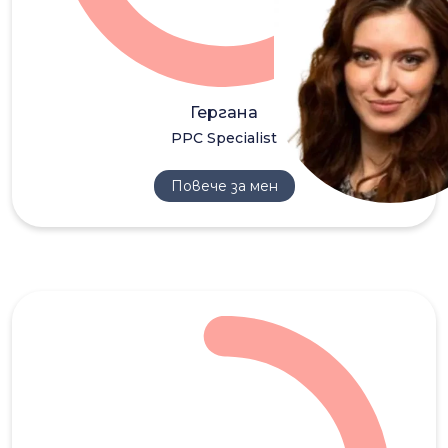
ГД
Гергана
PPC Specialist
Повече за мен