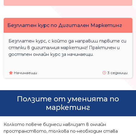
Безплатен курс по Дигитален Маркетинг
Безплатен курс, с който да направиш първите си
стъпки в дигиталния маркетинг! Практичен и
достъпен онлайн курс за начинаещи.
Начинаещи
3 седмици
Ползите от уменията по
маркетинг
Колкото повече бизнеси навлизат в онлайн
пространството, толкова по-необходим става