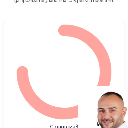
да прилагате знанията си в реални проекти.
СТ
Станислав