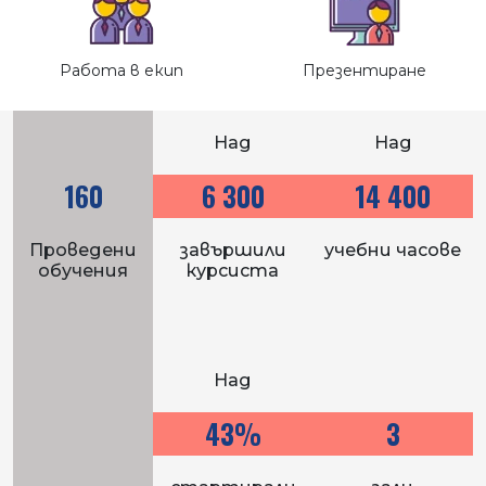
Работа в екип
Презентиране
Над
Над
Проведени обучения
160
6 300
14 400
Проведени
завършили
учебни часове
обучения
курсиста
Над
Учебни зали
43%
3