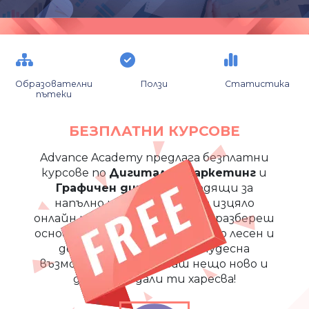
Образователни
Ползи
Статистика
пътеки
БЕЗПЛАТНИ КУРСОВЕ
Advance Academy предлага безплатни
курсове по
Дигитален маркетинг
и
Графичен дизайн
, подходящи за
напълно начинаещи. Те са изцяло
онлайн и ще ти помогнат да разбереш
основите на тези професии по лесен и
достъпен начин. Това е чудесна
възможност да пробваш нещо ново и
да видиш дали ти харесва!