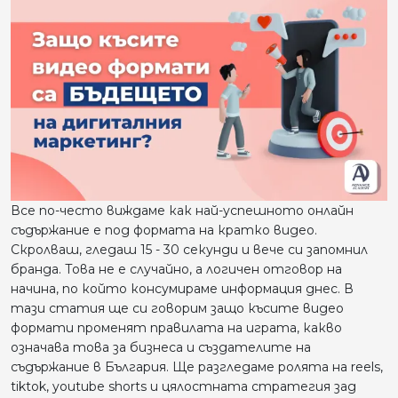
Все по-често виждаме как най-успешното онлайн
съдържание е под формата на кратко видео.
Скролваш, гледаш 15 - 30 секунди и вече си запомнил
бранда. Това не е случайно, а логичен отговор на
начина, по който консумираме информация днес. В
тази статия ще си говорим защо късите видео
формати променят правилата на играта, какво
означава това за бизнеса и създателите на
съдържание в България. Ще разгледаме ролята на reels,
tiktok, youtube shorts и цялостната стратегия зад