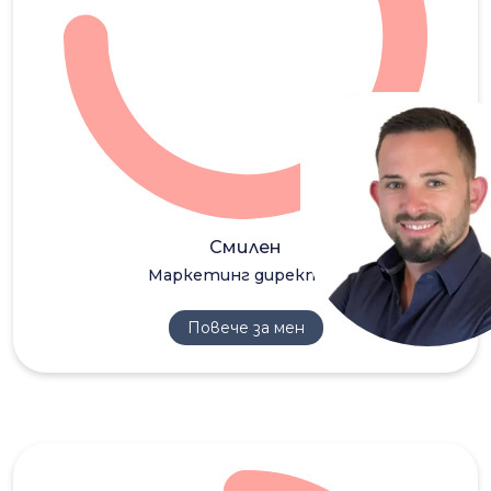
СС
Смилен
Маркетинг директор
Повече за мен