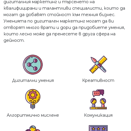
дигиталния маркетинг и търсенето на
квалифицирани и талантливи специалисти, които да
могат да добавят стойност към техния бизнес.
Уменията по дигитален маркетинг могат да ви
отворят много врати и дори да придобиете умения,
които лесно може да пренесете в друга сфера на
дейност.
Дигитални умения
Креативност
Алгоритмично мислене
Комуникация