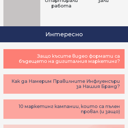
стартирали
зали
работа
Интересно
Защо късите видео формати са
бъдещето на дигиталния маркетинг?
Как да Намерим Правилните Инфлуенсъри
за Нашия Бранд?
10 маркетинг кампании, които са пълен
провал (и защо)