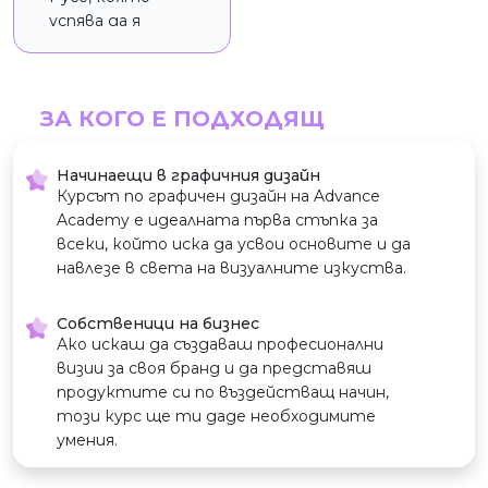
успява да я
подготви и
вдъхнови за
образование в
ЗА КОГО Е ПОДХОДЯЩ
чужбина. През
2015 г. завършва
висшето си
Начинаещи в графичния дизайн
образование в
Курсът по графичен дизайн на Advance
Accademia Italiana
Academy е идеалната първа стъпка за
(Италия),
всеки, който иска да усвои основите и да
където се
навлезе в света на визуалните изкуства.
дипломира с
отличие и 3
Собственици на бизнес
годишна
Ако искаш да създаваш професионални
бакалавърска
визии за своя бранд и да представяш
степен към
продуктите си по въздействащ начин,
Nottingham Trent
този курс ще ти даде необходимите
University (Англия)
умения.
- Графичен дизайн
и визуални