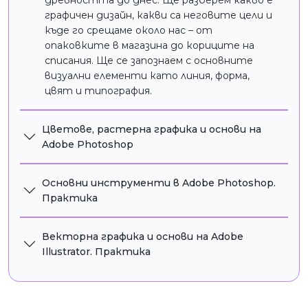
графичен дизайн, какви са неговите цели и
къде го срещаме около нас – от
опаковките в магазина до кориците на
Създаване на лого и визуална
списания. Ще се запознаем с основните
идентичност
визуални елементи като линия, форма,
Ще се запознаем с принципите на
цвят и типография.
изграждане на лого, графични символи и
визуална идентичност, които правят
Цветове, растерна графика и основи на
брандовете разпознаваеми и запомнящи
Adobe Photoshop
се.
Основни инструменти в Adobe Photoshop.
Практика
Векторна графика и основи на Adobe
Illustrator. Практика