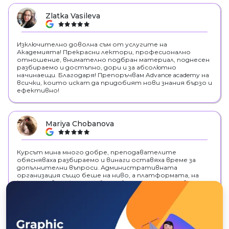
Zlatka Vasileva
google
Изключително доволна съм от услугите на
Академията! Прекрасни лектори, професионално
отношение, внимателно подбран материал, поднесен
разбираемо и достъпно, дори и за абсолютно
начинаещи. Благодаря! Препоръчвам Advance academy на
всички, които искат да придобият нови знания бързо и
ефективно!
Mariya Chobanova
google
Курсът мина много добре, преподавателите
обясняваха разбираемо и винаги оставяха време за
допълнителни въпроси. Административната
организация също беше на ниво, а платформата, на
която се води курса работи безупречно. Дори вече
харесах още един курс, който бих изкарала. Благодаря!
Ivelina Dimitrova Geneva