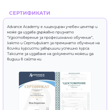
създаване на
успешна
корпоративна
СЕРТИФИКАТИ
идентичност,
функционален
Advance Academy е лицензиран учебен център и
дизайн на
може да издава държавно признато
опаковки и
“Удостоверение за професионално обучение”,
работещи
както и Сертификат за преминато обучение на
уебсайтове. В
всички курсисти завършили успешно курса.
портфолиото ѝ
Таксите за издаване на документи можеш да
има клиенти
видиш в сайта ни.
като Digital
Network Arabia,
Heidelberg
Cement Group,
Schwarzkopf,
Victorinox,
American
University in
Bulgaria, Variety
Foods Canada и