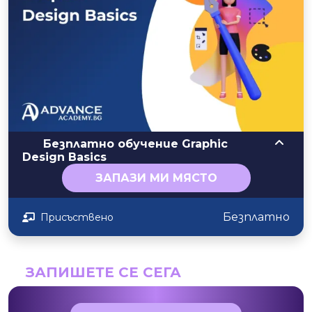
facebook
Харесва ми че лекциите са добре структурирани,
последователни. Припомням си стари неща от
университета, но и навлизам в ново разбиране и
ориентиране към днешна дата. Имам нужда да обогатя
знанията си и със сигурност наученото тук би ми
помогнало в новите идеи като база за избор и
прилагане на маркетингови стратегии. Благодаря!
Безплатно обучение Graphic
Design Basics
ЗАПАЗИ МИ МЯСТО
Безплатно
Присъствено
ЗАПИШЕТЕ СЕ СЕГА