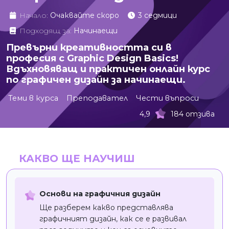
Начало:
Очаквайте скоро
3 седмици
Подходящ за:
Начинаещи
Превърни креативността си в
професия с Graphic Design Basics!
Вдъхновяващ и практичен онлайн курс
по графичен дизайн за начинаещи.
Теми в курса
Преподавател
Чести въпроси
4,9
184 отзива
КАКВО ЩЕ НАУЧИШ
Основи на графичния дизайн
Ще разберем какво представлява
графичният дизайн, как се е развивал