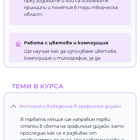
през годините и кои са основните
принципи и понятия в тази творческа
област.
Работа с цветове и композиция
Ще научим как да използваме цветове,
композиция и типография, за да
създаваме визуално балансирани и
въздействащи дизайни.
ТЕМИ В КУРСА
Adobe Photoshop и Adobe Illustrator
История и въведение в графичния дизайн
Ще усвоим основите на растерната и
векторната графика, като работим с
В първата лекция ще направим първи
двата най-популярни софтуера за
стъпки в света на графичния дизайн, като
графичен дизайн – Adobe Photoshop и
проследим как се е развивал от
Adobe Illustrator.
древността до днес. Ще разберем какво е