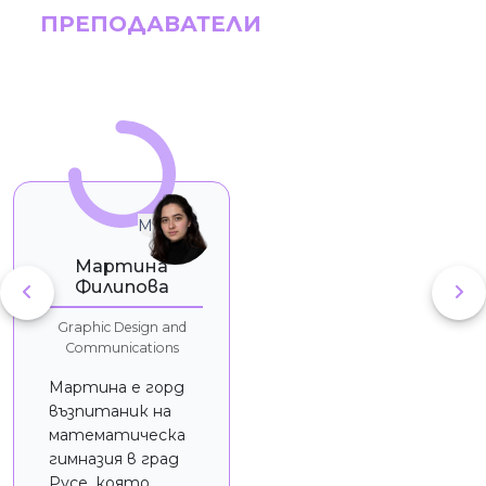
ПРЕПОДАВАТЕЛИ
МФ
Мартина
Филипова
Graphic Design and
Communications
Мартина е горд
възпитаник на
математическа
гимназия в град
Русе, която